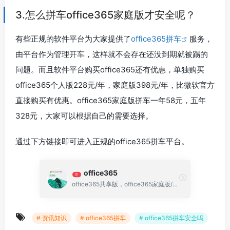
3.怎么拼车office365家庭版才安全呢？
有些正规的软件平台为大家提供了
office365拼车
服务，
由平台作为管理开车，这样就不会存在还没到期就被踢的
问题。而且软件平台购买office365还有优惠，单独购买
office365个人版228元/年，家庭版398元/年，比微软官方
直接购买有优惠。office365家庭版拼车一年58元，五年
328元，大家可以根据自己的需要选择。
通过下方链接即可进入正规的office365拼车平台。
office365
荐
office365共享版，office365家庭版/个人版优惠购买链接
# 资讯知识
# office365拼车
# office365拼车安全吗