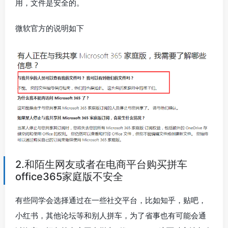
用，文件是安全的。
微软官方的说明如下
2.和陌生网友或者在电商平台购买拼车
office365家庭版不安全
有些同学会选择通过在一些社交平台，比如知乎，贴吧，
小红书，其他论坛等和别人拼车，为了省事也有可能会通