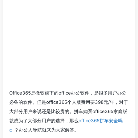
Office365是微软旗下的office办公软件，是很多用户办公
必备的软件。但是office365个人版费用要398元/年，对于
大部分用户来说还是比较贵的。拼车购买office365家庭版
就成为了大部分用户的选择，那么
office365拼车安全吗
？办公人导航就来为大家解答。