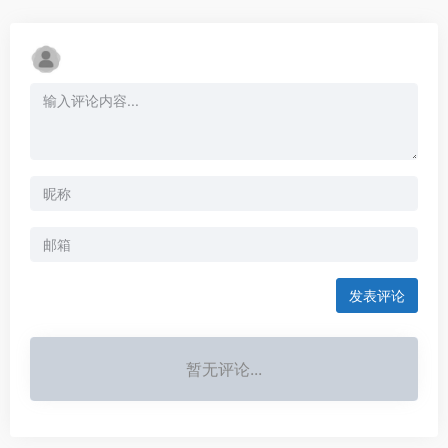
发表评论
暂无评论...