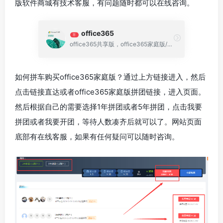
版软件商城有技术客服，有问题随时都可以在线咨询。
office365
荐
office365共享版，office365家庭版/个人版优惠购买链接
如何拼车购买office365家庭版？通过上方链接进入，然后
点击链接直达或者office365家庭版拼团链接，进入页面。
然后根据自己的需要选择1年拼团或者5年拼团，点击我要
拼团或者我要开团，等待人数凑齐后就可以了。网站页面
底部有在线客服，如果有任何疑问可以随时咨询。