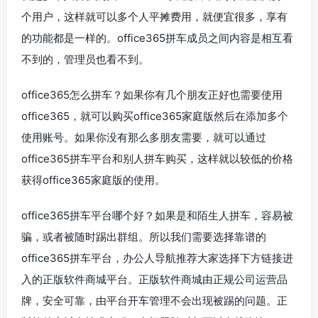
个用户，这样就可以多个人平摊费用，就便宜很多，享有
的功能都是一样的。office365拼车成员之间内容是相互看
不到的，管理员也看不到。
office365怎么拼车？如果你有几个朋友正好也需要使用
office365，就可以购买office365家庭版然后在添加多个
使用账号。如果你没有那么多朋友需要，就可以通过
office365拼车平台和别人拼车购买，这样就以较低的价格
获得office365家庭版的使用。
office365拼车平台哪个好？如果是和陌生人拼车，容易被
骗，或者被随时踢出群组。所以我们需要选择靠谱的
office365拼车平台，办公人导航推荐大家选择下方链接进
入的正版软件商城平台。正版软件商城由正规公司运营品
牌，安全可靠，由平台开车管理不会出现被踢的问题。正