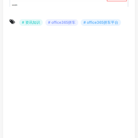
# 资讯知识
# office365拼车
# office365拼车平台