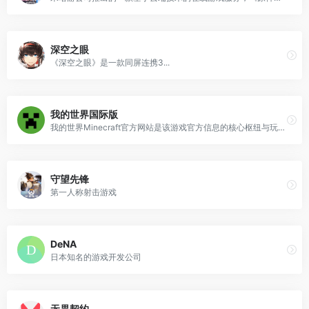
深空之眼
《深空之眼》是一款同屏连携3...
我的世界国际版
我的世界Minecraft官方网站是该游戏官方信息的核心枢纽与玩家社区的重要门户，不仅是玩家获取正版游戏和最新资讯的第一入口，也承载着展示游戏多元生态、连接全球社区的重要功能 。
守望先锋
第一人称射击游戏
DeNA
日本知名的游戏开发公司
无畏契约