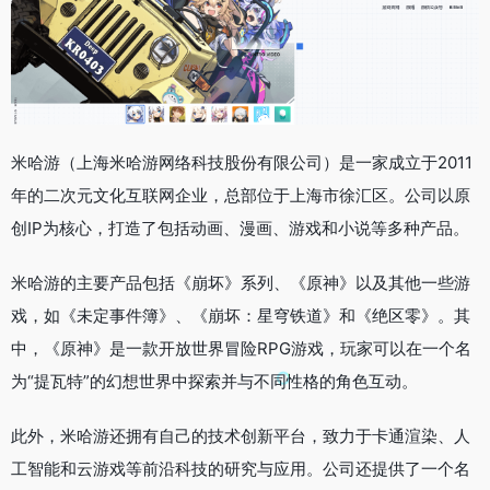
米哈游（上海米哈游网络科技股份有限公司）是一家成立于2011
年的二次元文化互联网企业，总部位于上海市徐汇区。公司以原
创IP为核心，打造了包括动画、漫画、游戏和小说等多种产品。
米哈游的主要产品包括《崩坏》系列、《原神》以及其他一些游
戏，如《未定事件簿》、《崩坏：星穹铁道》和《绝区零》。其
中，《原神》是一款开放世界冒险RPG游戏，玩家可以在一个名
为“提瓦特”的幻想世界中探索并与不同性格的角色互动。
此外，米哈游还拥有自己的技术创新平台，致力于卡通渲染、人
工智能和云游戏等前沿科技的研究与应用。公司还提供了一个名