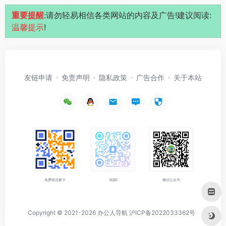
重要提醒
:请勿轻易相信各类网站的内容及广告!建议阅读:
温馨提示
!
友链申请
免责声明
隐私政策
广告合作
关于本站
免费领流量卡
QQ群
微信公众号
Copyright © 2021-2026
办公人导航
沪ICP备2022033362号