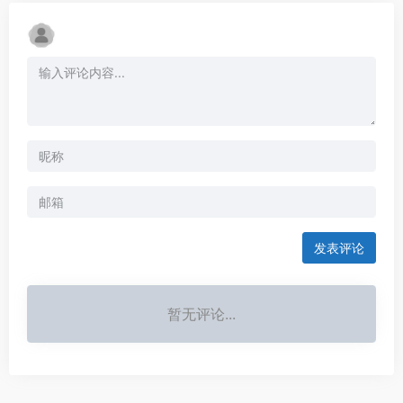
发表评论
暂无评论...