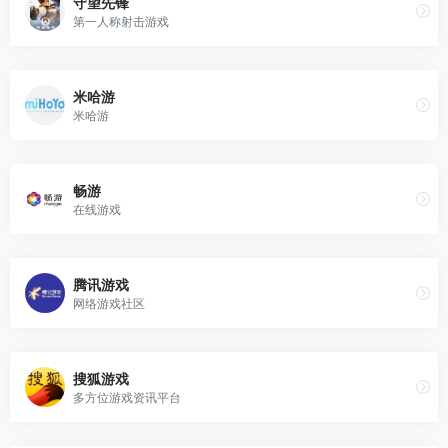
守望先锋
第一人称射击游戏
米哈游
米哈游
畅游
在线游戏
腾讯游戏
网络游戏社区
搜狐游戏
多方位游戏资讯平台