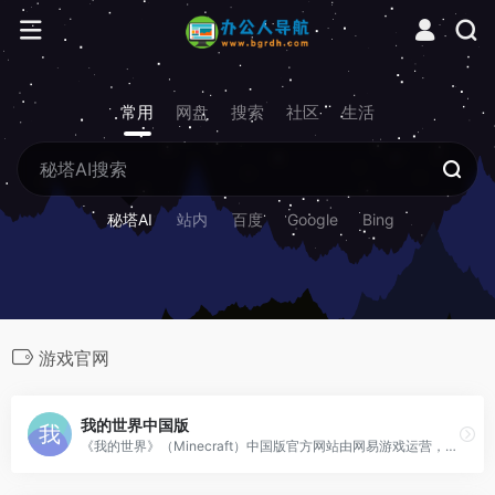
常用
网盘
搜索
社区
生活
秘塔AI
站内
百度
Google
Bing
游戏官网
我的世界中国版
《我的世界》（Minecraft）中国版官方网站由网易游戏运营，是中国大陆地区玩家获取游戏、社区资讯和联机服务的官方核心平台。