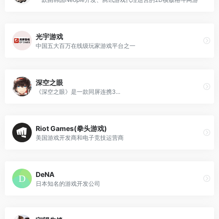
光宇游戏
中国五大百万在线级玩家游戏平台之一
深空之眼
《深空之眼》是一款同屏连携3...
Riot Games(拳头游戏)
美国游戏开发商和电子竞技运营商
DeNA
日本知名的游戏开发公司