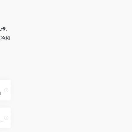
上传、
体验和
。
免费在线TikTok和抖音视频下载器。去除水印，无需安装任何应用即可立即保存高清质量视频。快速、易于使用且完全免费。
抖音精选主动为用户挖掘和展示那些在创意、制作、知识性、趣味性或情感共鸣等方面表现突出的视频，是用户快速发现优质创作者和精彩内容的捷径。