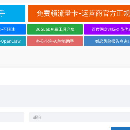
手
免费领流量卡-运营商官方正
盘-不限速
365Lab免费工具合集
百度网盘超级会员优
-OpenClaw
办公小浣-AI智能助手
婚恋风险报告查询!