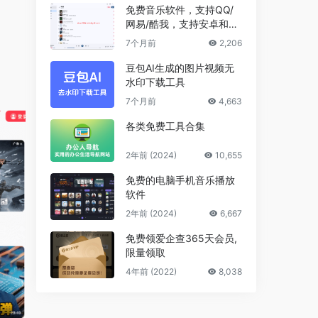
免费音乐软件，支持QQ/
网易/酷我，支持安卓和Wi
ndows平台
7个月前
2,206
豆包AI生成的图片视频无
水印下载工具
7个月前
4,663
各类免费工具合集
2年前 (2024)
10,655
免费的电脑手机音乐播放
软件
2年前 (2024)
6,667
免费领爱企查365天会员,
限量领取
4年前 (2022)
8,038