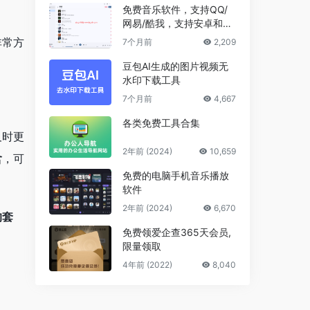
免费音乐软件，支持QQ/
网易/酷我，支持安卓和Wi
ndows平台
非常方
7个月前
2,209
豆包AI生成的图片视频无
水印下载工具
7个月前
4,667
各类免费工具合集
及时更
2年前 (2024)
10,659
含
，可
免费的电脑手机音乐播放
软件
2年前 (2024)
6,670
的套
免费领爱企查365天会员,
限量领取
4年前 (2022)
8,040