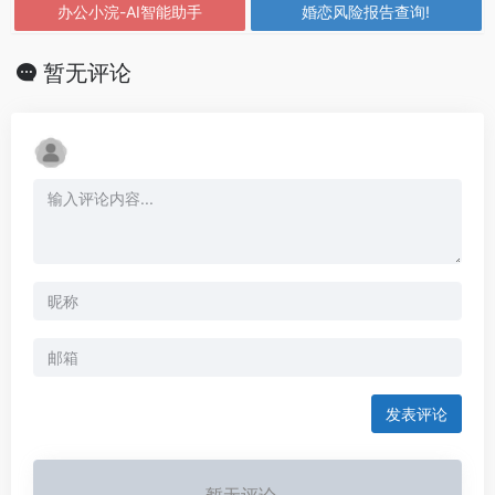
办公小浣-AI智能助手
婚恋风险报告查询!
暂无评论
发表评论