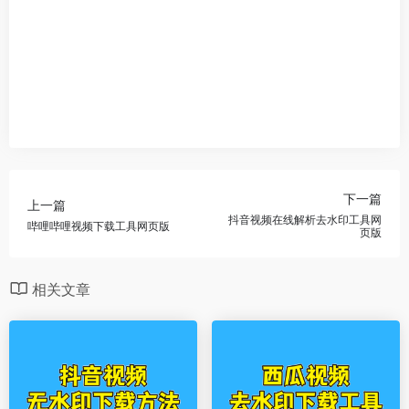
下一篇
上一篇
抖音视频在线解析去水印工具网
哔哩哔哩视频下载工具网页版
页版
相关文章