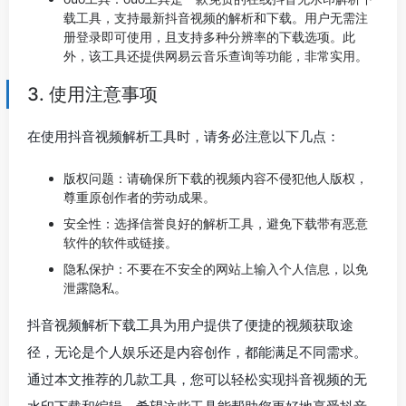
载工具，支持最新抖音视频的解析和下载。用户无需注
册登录即可使用，且支持多种分辨率的下载选项。此
外，该工具还提供网易云音乐查询等功能，非常实用。
3. 使用注意事项
在使用抖音视频解析工具时，请务必注意以下几点：
版权问题：请确保所下载的视频内容不侵犯他人版权，
尊重原创作者的劳动成果。
安全性：选择信誉良好的解析工具，避免下载带有恶意
软件的软件或链接。
隐私保护：不要在不安全的网站上输入个人信息，以免
泄露隐私。
抖音视频解析下载工具为用户提供了便捷的视频获取途
径，无论是个人娱乐还是内容创作，都能满足不同需求。
通过本文推荐的几款工具，您可以轻松实现抖音视频的无