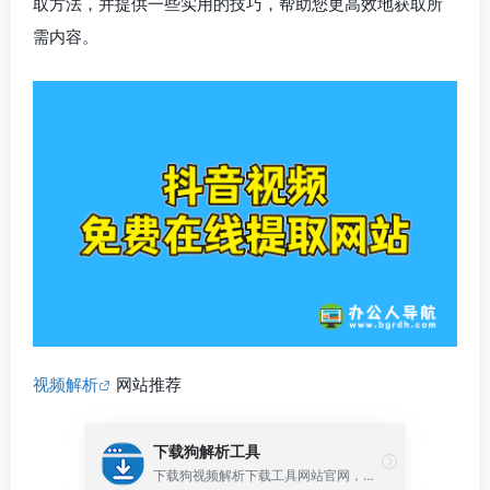
取方法，并提供一些实用的技巧，帮助您更高效地获取所
需内容。
视频解析
网站推荐
下载狗解析工具
下载狗视频解析下载工具网站官网，支持全网100+主流网站视频无水印解析下载