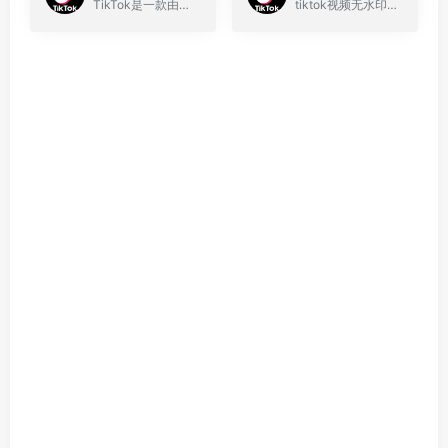
TikTok是一款由字节跳动（ByteDance）开发的全球性短视频社交平台，抖音国际版
tiktok视频无水印解析下载网站