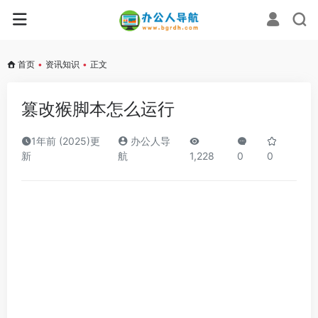
首页
•
资讯知识
•
正文
篡改猴脚本怎么运行
1年前 (2025)更
办公人导
新
航
1,228
0
0