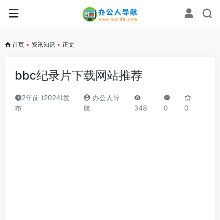
首页
•
资讯知识
•
正文
bbc纪录片下载网站推荐
2年前 (2024)发
办公人导
布
航
348
0
0