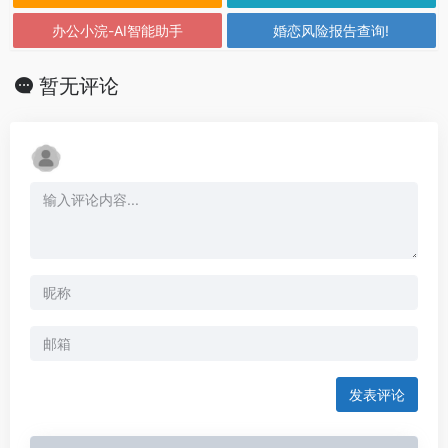
办公小浣-AI智能助手
婚恋风险报告查询!
暂无评论
发表评论