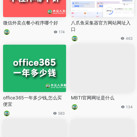
微信外卖点餐小程序哪个好
八爪鱼采集器官方网站网址入
口
174
463
office365一年多少钱,怎么买
MBTI官网网址是什么
便宜
134
583