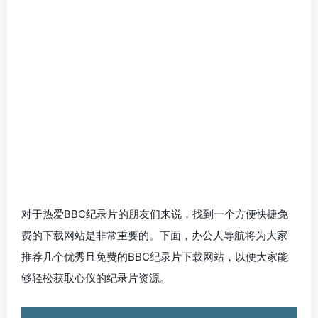
对于热爱BBC纪录片的朋友们来说，找到一个方便快捷免
费的下载网站是非常重要的。下面，办公人导航将为大家
推荐几个优秀且免费的BBC纪录片下载网站，以便大家能
够轻松获取心仪的纪录片资源。