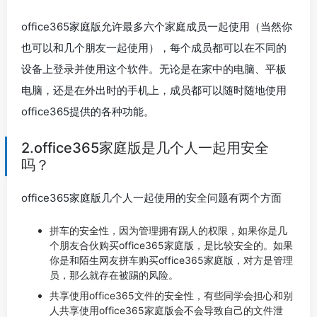
office365家庭版允许最多六个家庭成员一起使用（当然你
也可以和几个朋友一起使用），每个成员都可以在不同的
设备上登录并使用这个软件。无论是在家中的电脑、平板
电脑，还是在外出时的手机上，成员都可以随时随地使用
office365提供的各种功能。
2.office365家庭版是几个人一起用安全
吗？
office365家庭版几个人一起使用的安全问题有两个方面
拼车的安全性，因为管理拥有踢人的权限，如果你是几
个朋友合伙购买office365家庭版，是比较安全的。如果
你是和陌生网友拼车购买office365家庭版，对方是管理
员，那么就存在被踢的风险。
共享使用office365文件的安全性，有些同学会担心和别
人共享使用office365家庭版会不会导致自己的文件泄