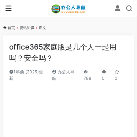
首页
•
资讯知识
•
正文
office365家庭版是几个人一起用
吗？安全吗？
1年前 (2025)更
办公人导
新
航
788
0
0