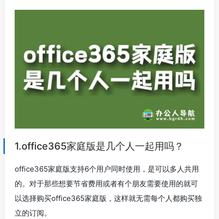
1.office365家庭版是几个人一起用吗？
office365家庭版支持6个用户同时使用，是可以多人共用
的。对于那些想要节省费用或者有个朋友需要使用的就可
以选择购买office365家庭版，这样就无需每个人都购买独
立的订阅。