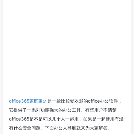
office365家庭版
是一款比较受欢迎的office办公软件，
它提供了一系列功能强大的办公工具。有些用户不清楚
office365是不是可以几个人一起用，如果是一起使用有没
有什么安全问题。下面办公人导航就来为大家解答。