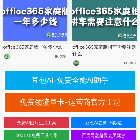
office365家庭版一年多少钱
office365家庭版拼车需要注意
什么
225
208
豆包AI-免费全能AI助手
免费领流量卡-运营商官方正规
免费AI图片生成工具
豆包AI云盘-不限速
365Lab免费工具合集
百度网盘超级会员优惠