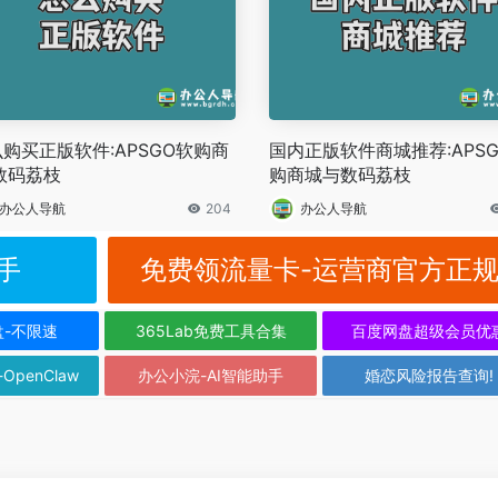
购买正版软件:APSGO软购商
国内正版软件商城推荐:APS
数码荔枝
购商城与数码荔枝
办公人导航
204
办公人导航
手
免费领流量卡-运营商官方正
盘-不限速
365Lab免费工具合集
百度网盘超级会员优
-OpenClaw
办公小浣-AI智能助手
婚恋风险报告查询!