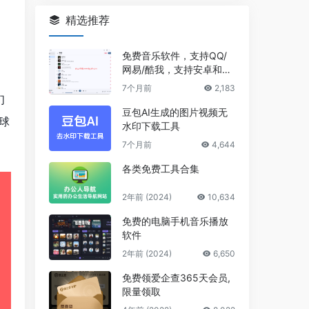
精选推荐
免费音乐软件，支持QQ/
网易/酷我，支持安卓和Wi
ndows平台
7个月前
2,183
们
豆包AI生成的图片视频无
球
水印下载工具
7个月前
4,644
各类免费工具合集
2年前 (2024)
10,634
免费的电脑手机音乐播放
软件
2年前 (2024)
6,650
免费领爱企查365天会员,
限量领取