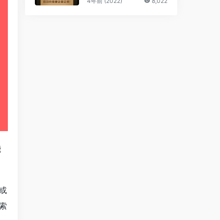
4年前 (2022)
8,022
能
或
索