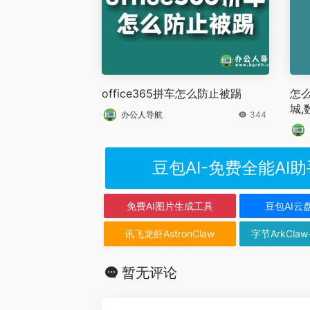
office365拼车怎么防止被踢
怎么
城,
办公人导航
344
豆包AI-免费全能AI助
免费AI图片生成工具
豆包AI云
讯飞龙虾AstronClaw
字节ArkClaw
暂无评论