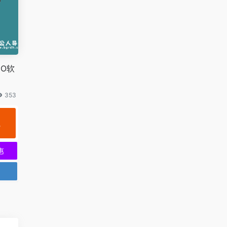
GO软
353
规
惠