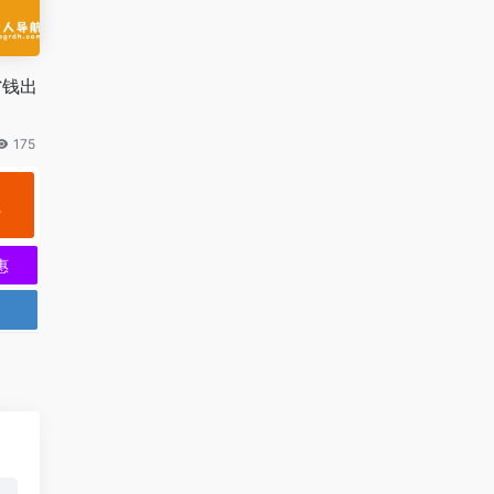
省钱出
175
规
惠