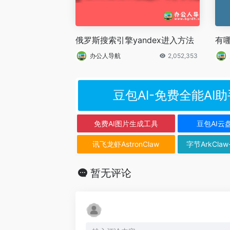
俄罗斯搜索引擎yandex进入方法
有
办公人导航
2,052,353
豆包AI-免费全能AI助
免费AI图片生成工具
豆包AI云
讯飞龙虾AstronClaw
字节ArkClaw
暂无评论