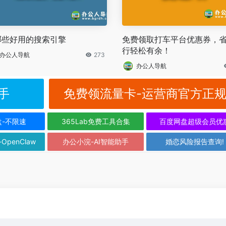
哪些好用的搜索引擎
免费领取打车平台优惠券，
行轻松有余！
办公人导航
273
办公人导航
手
免费领流量卡-运营商官方正
盘-不限速
365Lab免费工具合集
百度网盘超级会员优
-OpenClaw
办公小浣-AI智能助手
婚恋风险报告查询!