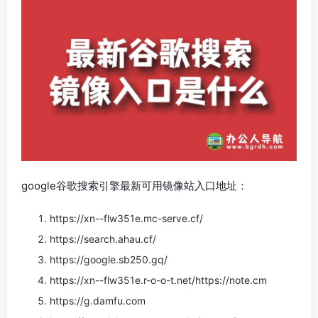
google谷歌搜索引擎最新可用镜像站入口地址：
https://xn--flw351e.mc-serve.cf/
https://search.ahau.cf/
https://google.sb250.gq/
https://xn--flw351e.r-o-o-t.net/https://note.cm
https://g.damfu.com