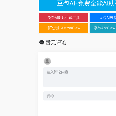
豆包AI-免费全能AI助
免费AI图片生成工具
豆包AI云
讯飞龙虾AstronClaw
字节ArkClaw
暂无评论