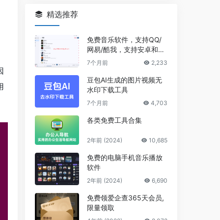
精选推荐
免费音乐软件，支持QQ/
网易/酷我，支持安卓和Wi
ndows平台
7个月前
2,233
因
豆包AI生成的图片视频无
用
水印下载工具
7个月前
4,703
各类免费工具合集
2年前 (2024)
10,685
免费的电脑手机音乐播放
软件
2年前 (2024)
6,690
免费领爱企查365天会员,
限量领取