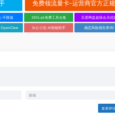
手
免费领流量卡-运营商官方正
盘-不限速
365Lab免费工具合集
百度网盘超级会员优
-OpenClaw
办公小浣-AI智能助手
婚恋风险报告查询!
发表评