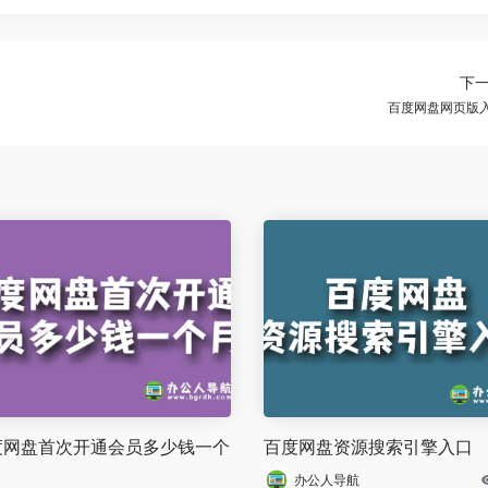
下
百度网盘网页版
度网盘首次开通会员多少钱一个
百度网盘资源搜索引擎入口
办公人导航