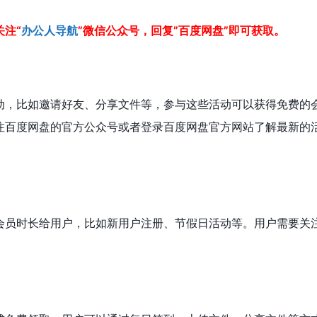
注“
办公人导航
”微信公众号，回复”百度网盘”即可获取。
动，比如邀请好友、分享文件等，参与这些活动可以获得免费的
注百度网盘的官方公众号或者登录百度网盘官方网站了解最新的
会员时长给用户，比如新用户注册、节假日活动等。用户需要关