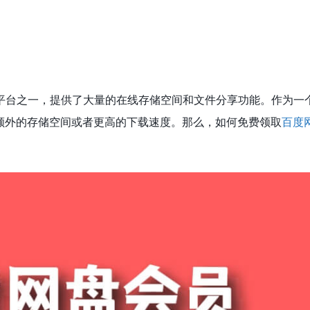
平台之一，提供了大量的在线存储空间和文件分享功能。作为一
额外的存储空间或者更高的下载速度。那么，如何免费领取
百度