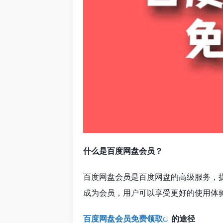
什么是百度网盘会员？
百度网盘会员是百度网盘的高级服务，
成为会员，用户可以享受更好的使用体
百度网盘会员免费领取
的途径