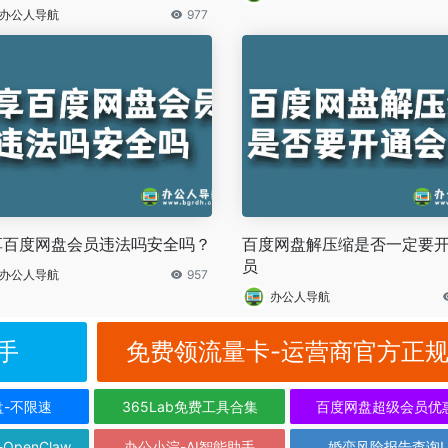
办公人导航
977
享百度网盘会员违法吗安全吗？
百度网盘解压缩是否一定要
员
办公人导航
957
办公人导航
手
免费领流量卡-运营商官方正
盘-不限速
365Lab免费工具合集
百度网盘超级会员优
-OpenClaw
办公小浣-AI智能助手
婚恋风险报告查询!