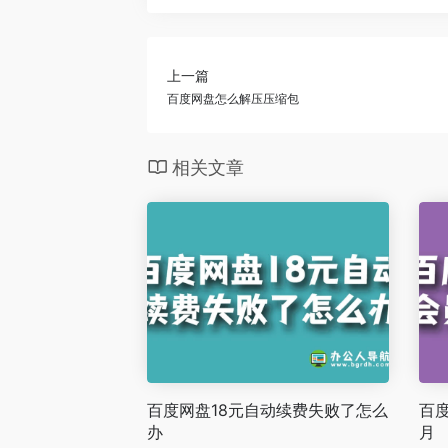
上一篇
百度网盘怎么解压压缩包
相关文章
百度网盘18元自动续费失败了怎么
百
办
月