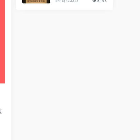
4年前 (2022)
8,148
过