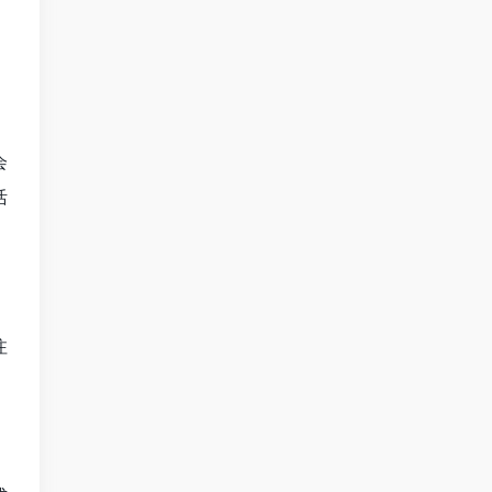
会
活
注