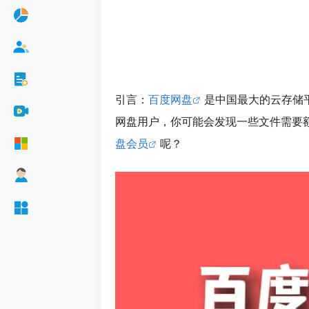
引言：
百度网盘
是中国最大的云存储
网盘用户，你可能会发现一些文件需要
盘会员
呢？