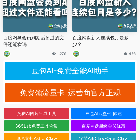
百度网盘会员到期后超过的文
百度网盘新人连续包月是多
件还能看吗
少？
1,279
456
豆包AI-免费全能AI助手
免费领流量卡-运营商官方正规
免费AI图片生成工具
豆包AI云盘-不限速
365Lab免费工具合集
百度网盘超级会员优惠
讯飞龙虾AstronClaw
字节ArkClaw-OpenClaw