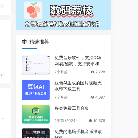
5)
精选推荐
耗
免费音乐软件，支持QQ/
网易/酷我，支持安卓和Wi
ndows平台
7个月前
2,228
5)
豆包AI生成的图片视频无
水印下载工具
7个月前
4,697
各类免费工具合集
I搜
2年前 (2024)
10,678
免费的电脑手机音乐播放
软件