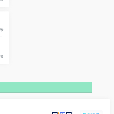
纳米
从
5)