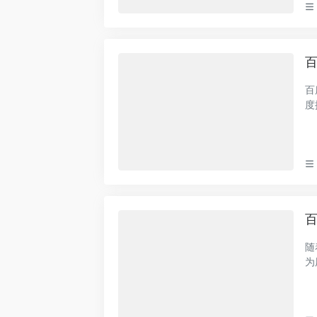
百
百
度
索
百
随
为
介