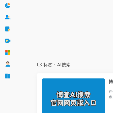
标签：AI搜索
博
在
点
扰