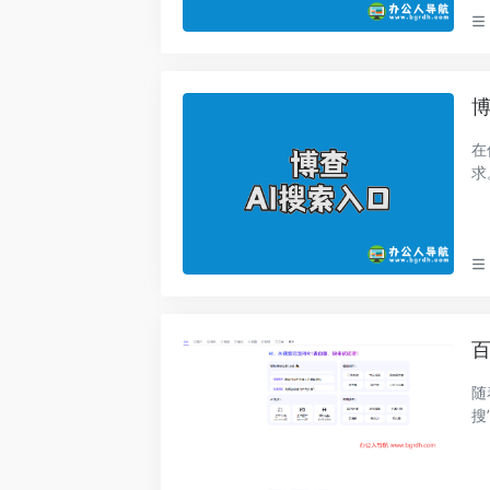
博
在
求
时
百
随
搜
索