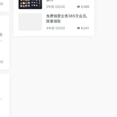
5)
2年前 (2024)
6,688
免费领爱企查365天会员,
限量领取
4年前 (2022)
8,061
能
细
5)
、
的