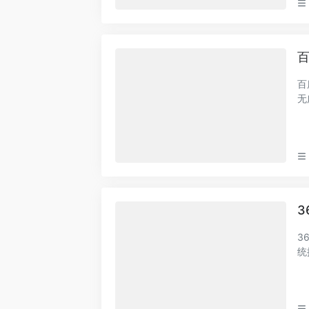
百
百
无
口
3
3
统
智