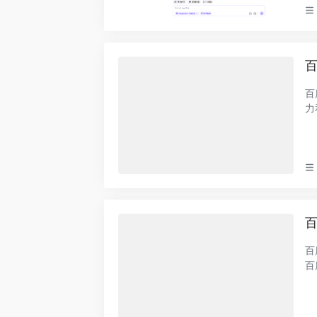
百
百
力
介
百
百
百
可