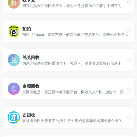
闲置礼品卡在线回收平台，核心业务是帮助用户将手中闲置的各种预付卡、礼品卡快速变现，致力于解决“闲置卡券”的处置难题
拍拍
拍拍（Paipai）是京东旗下的二手商品交易平台。其核心业务是‍“拍拍二手”‍，致力于为用户提供高品质、低价格的二手商品交易服务。
兑兑回收
为用户提供各类闲置预付卡、礼品卡、消费券以及银行信用卡积分等虚拟资产的回收与变现服务。让用户手中“沉睡”的卡券和积分快速转化为现金，实现资源的再利用和价值最大化。
京顺回收
京顺回收是一家正规卡券回收平台，回收京东e卡、加油卡、沃尔玛购物卡、百联卡、苏宁礼品卡、话费充值卡、瑞祥购物卡、世纪联华购物卡、家乐福购物卡、华润万家购物卡等
团团收
在线卡券回收服务平台,专注于为用户提供非记名商业预付卡的在线转让服务，致力于将用户手中的闲置卡券安全、快速地转化为现金，实现资产价值的有效盘活。