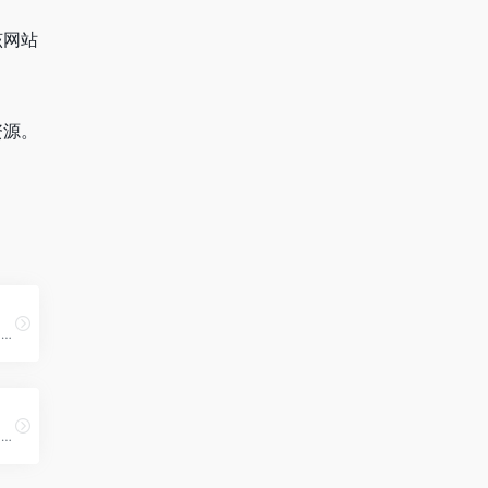
该网站
资源。
提供全方位的新闻、分析、评论与可信赖的信息源
《中国经济导报》的对外官方网站