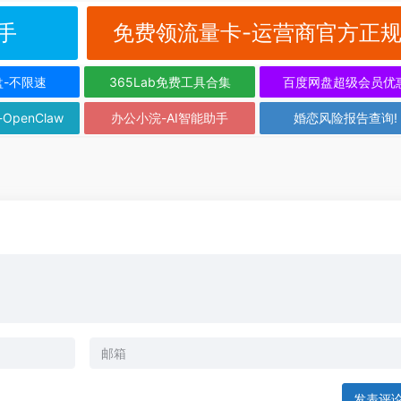
手
免费领流量卡-运营商官方正
盘-不限速
365Lab免费工具合集
百度网盘超级会员优
-OpenClaw
办公小浣-AI智能助手
婚恋风险报告查询!
发表评