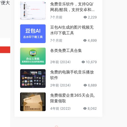
方便大
免费音乐软件，支持QQ/
网易/酷我，支持安卓和Wi
ndows平台
7个月前
2,229
豆包AI生成的图片视频无
水印下载工具
7个月前
4,699
各类免费工具合集
2年前 (2024)
10,679
免费的电脑手机音乐播放
软件
2年前 (2024)
6,689
免费领爱企查365天会员,
限量领取
4年前 (2022)
8,062