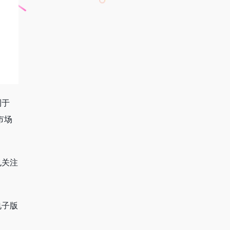
刊于
市场
也关注
电子版