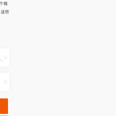
个领
。这些
YUME 梦乡是一个专注于梦境记录与分享的社交平台，旨在为用户提供一个自由表达和交流梦境的空间。用户可以发布自己的梦境故事，并通过分类和标签功能，方便地找到感兴趣的内容和主题。
规