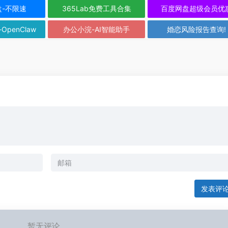
盘-不限速
365Lab免费工具合集
百度网盘超级会员优
-OpenClaw
办公小浣-AI智能助手
婚恋风险报告查询!
发表评
暂无评论...