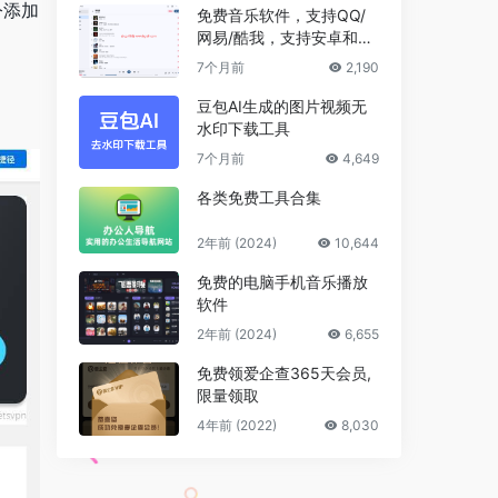
令添加
免费音乐软件，支持QQ/
网易/酷我，支持安卓和Wi
ndows平台
7个月前
2,190
豆包AI生成的图片视频无
水印下载工具
7个月前
4,649
各类免费工具合集
2年前 (2024)
10,644
免费的电脑手机音乐播放
软件
2年前 (2024)
6,655
免费领爱企查365天会员,
限量领取
4年前 (2022)
8,030