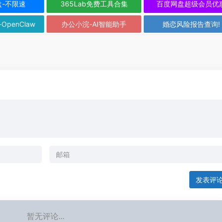
盘-不限速
365Lab免费工具合集
百度网盘超级会员优
-OpenClaw
办公小浣-AI智能助手
婚恋风险报告查询!
发表评
暂无评论...