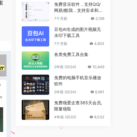
案
免费音乐软件，支持QQ/
网易/酷我，支持安卓和Wi
ndows平台
7个月前
2,199
豆包AI生成的图片视频无
水印下载工具
7个月前
4,653
各类免费工具合集
2年前 (2024)
10,649
免费的电脑手机音乐播放
软件
2年前 (2024)
6,661
免费领爱企查365天会员,
限量领取
4年前 (2022)
8,032