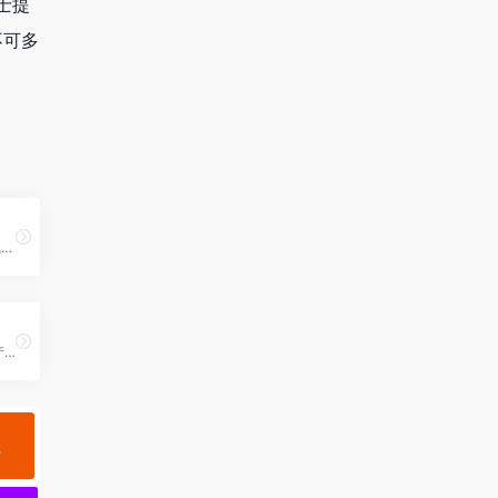
士提
不可多
中国广告传播行业领先在线媒体及产业互动资讯服务平台
房地产营销策划方案,房地产销售基础知识培训,房地产运营开发流程
规