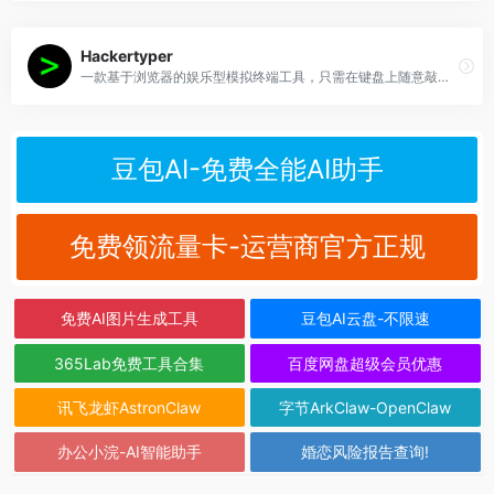
Hackertyper
一款基于浏览器的娱乐型模拟终端工具，只需在键盘上随意敲击或在移动端点击屏幕，系统便会自动逐行显示预设的代码片段、命令行输出以及特效，营造出“瞬间变身黑客精英”的假象。
豆包AI-免费全能AI助手
免费领流量卡-运营商官方正规
免费AI图片生成工具
豆包AI云盘-不限速
365Lab免费工具合集
百度网盘超级会员优惠
讯飞龙虾AstronClaw
字节ArkClaw-OpenClaw
办公小浣-AI智能助手
婚恋风险报告查询!