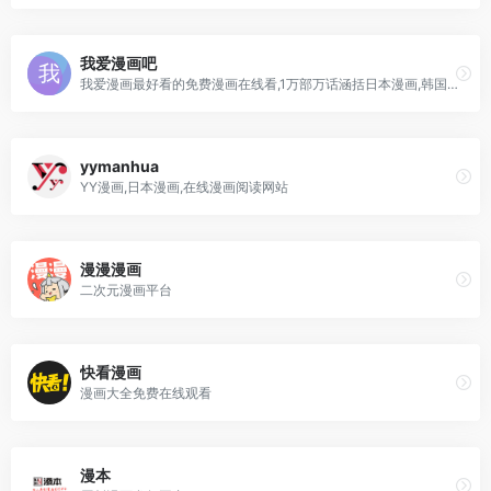
我爱漫画吧
我爱漫画最好看的免费漫画在线看,1万部万话涵括日本漫画,韩国漫画,国产漫画等海内外知名外面,您也可以发表您的原创作品,我们将会为您推荐!
yymanhua
YY漫画,日本漫画,在线漫画阅读网站
漫漫漫画
二次元漫画平台
快看漫画
漫画大全免费在线观看
漫本