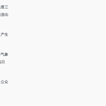
括逐三
旅游出
生产生
等气象
温日
足公众