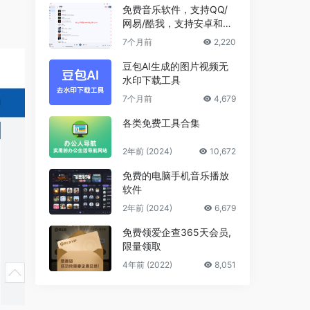
免费音乐软件，支持QQ/
网易/酷我，支持安卓和Wi
ndows平台
7个月前
2,220
豆包AI生成的图片视频无
水印下载工具
7个月前
4,679
各类免费工具合集
2年前 (2024)
10,672
免费的电脑手机音乐播放
软件
2年前 (2024)
6,679
免费领爱企查365天会员,
限量领取
4年前 (2022)
8,051