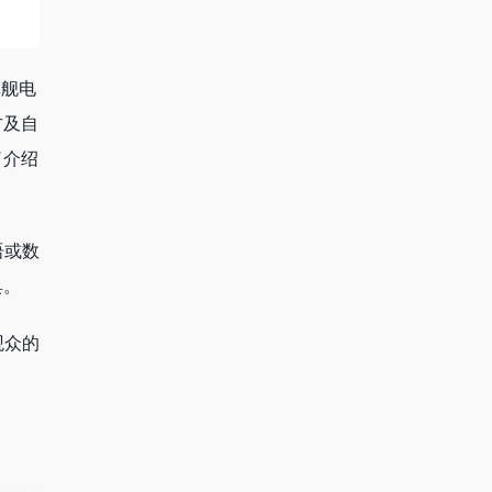
的旗舰电
古及自
了介绍
语或数
具。
观众的