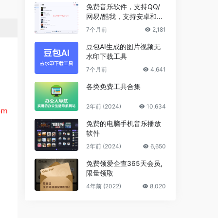
免费音乐软件，支持QQ/
网易/酷我，支持安卓和Wi
ndows平台
7个月前
2,181
豆包AI生成的图片视频无
水印下载工具
7个月前
4,641
各类免费工具合集
2年前 (2024)
10,634
免费的电脑手机音乐播放
软件
2年前 (2024)
6,650
免费领爱企查365天会员,
限量领取
4年前 (2022)
8,020