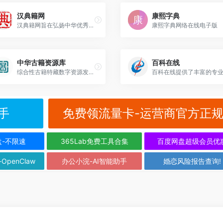
汉典籍网
康熙字典
汉典籍网旨在弘扬中华优秀传统文化，现提供典籍基本信息查询服务，未来将持续完善经典文献资源，打造便捷的国学典籍检索平台。
康熙字典网络在线电子版
中华古籍资源库
百科在线
综合性古籍特藏数字资源发布共享平台
手
免费领流量卡-运营商官方正
盘-不限速
365Lab免费工具合集
百度网盘超级会员优
-OpenClaw
办公小浣-AI智能助手
婚恋风险报告查询!