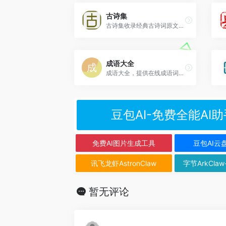
古诗集
古诗集收录经典古诗词原文及翻译、注释、赏析。包括小学、初中、高中古诗大全、唐诗、宋词、元曲三百首、以及经典名诗名句、古诗分类、诗词名句等古诗大全查询。
成语大全
成语大全，提供在线成语词典。包含9万多成语拼音、成语解释、成语示例、成语歇后语、成语谜语、成语故事、成语接龙、近义词、反义词等查询。
豆包AI-免费全能AI助
免费AI图片生成工具
豆包AI云
讯飞龙虾AstronClaw
字节ArkClaw
暂无评论