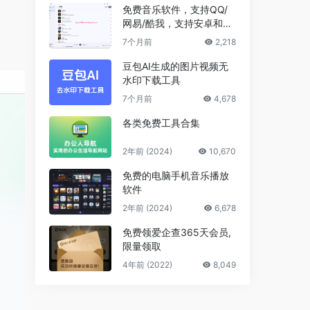
免费音乐软件，支持QQ/
网易/酷我，支持安卓和Wi
ndows平台
7个月前
2,218
豆包AI生成的图片视频无
水印下载工具
7个月前
4,678
各类免费工具合集
2年前 (2024)
10,670
免费的电脑手机音乐播放
软件
2年前 (2024)
6,678
免费领爱企查365天会员,
限量领取
4年前 (2022)
8,049