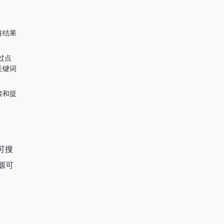
将结果
过点
关键词
接和提
可搜
源可