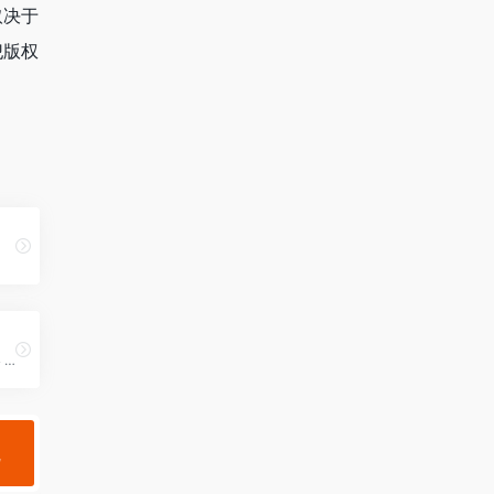
取决于
犯版权
阿里云盘夸克网盘搜索神器 蓝奏云搜索| 网盘搜索引擎
规