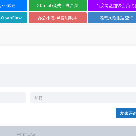
盘-不限速
365Lab免费工具合集
百度网盘超级会员优
-OpenClaw
办公小浣-AI智能助手
婚恋风险报告查询!
发表评
暂无评论...