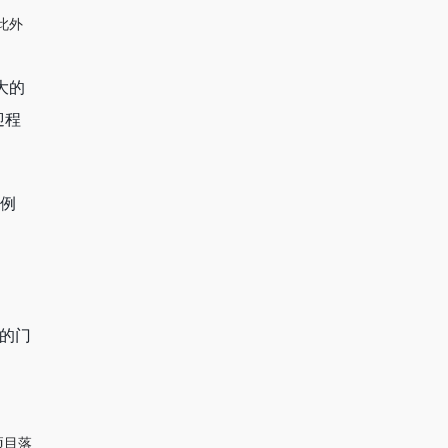
此外
大的
迎程
。例
的门
项目落