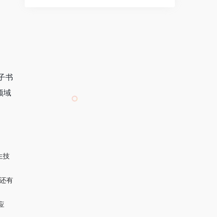
子书
领域
生技
还有
。
应