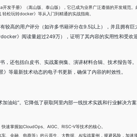
va开发手册》（嵩山版、泰山版），它已成为业界广泛遵循的开发规范。
 轻松玩转docker》等从入门到精通的实战指南。
具有较高的用户评分（如许多书籍评分在9.5以上），并且拥有巨
docker》阅读量超过249万），证明了其内容的实用性和受欢
子书，还包括白皮书、实战案例集、演讲材料合辑、技术报告等
I实践全景》等最新技术动态的电子书更新，确保了内容的时效性。
术加油站”。它降低了获取阿里内部一线技术实践和行业解决方案
掌握如CloudOps、AIGC、RISC-V等技术的核心。
车、金融、电商等）的云原生、大数据、AI实战案例，规避风险，加速