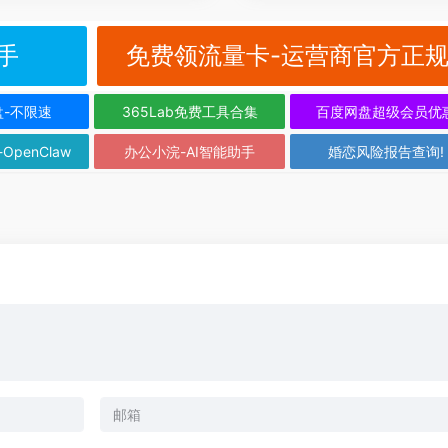
手
免费领流量卡-运营商官方正
盘-不限速
365Lab免费工具合集
百度网盘超级会员优
-OpenClaw
办公小浣-AI智能助手
婚恋风险报告查询!