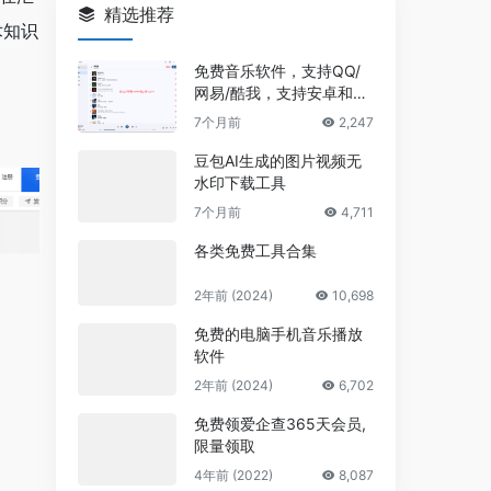
精选推荐
术知识
免费音乐软件，支持QQ/
网易/酷我，支持安卓和Wi
ndows平台
7个月前
2,247
豆包AI生成的图片视频无
水印下载工具
7个月前
4,711
各类免费工具合集
2年前 (2024)
10,698
免费的电脑手机音乐播放
软件
2年前 (2024)
6,702
免费领爱企查365天会员,
限量领取
4年前 (2022)
8,087