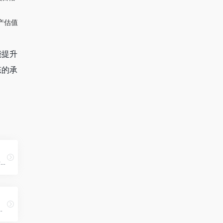
产估值
能提升
态的承
阿里云开发者社区覆盖云计算、人工智能、云原生、大数据、数据库、安全、开发、运维等技术领域，为开发者提供分享、交流、学习、认证、实践、活动等一站式服务能力
项目，旨在通过动画形式帮助学习者更好地理解和掌握算法。