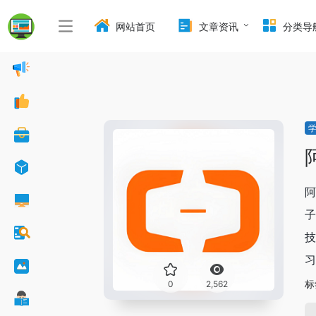
网站首页
文章资讯
分类导
阿
子
技
习
标
0
2,562