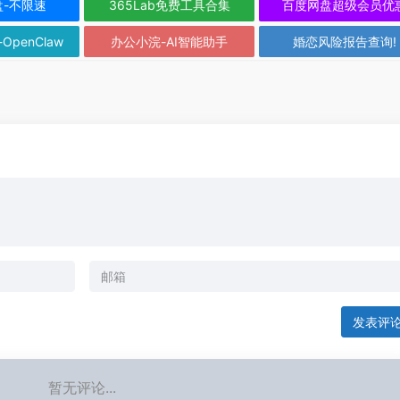
盘-不限速
365Lab免费工具合集
百度网盘超级会员优
-OpenClaw
办公小浣-AI智能助手
婚恋风险报告查询!
发表评
暂无评论...