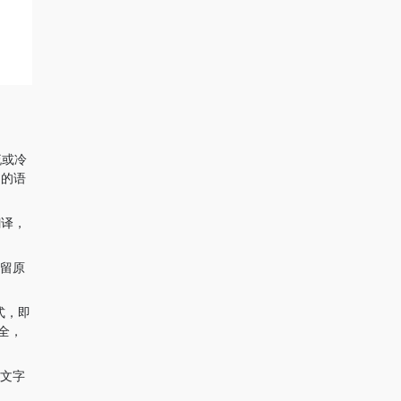
流或冷
文的语
翻译，
保留原
模式，即
全，
意文字