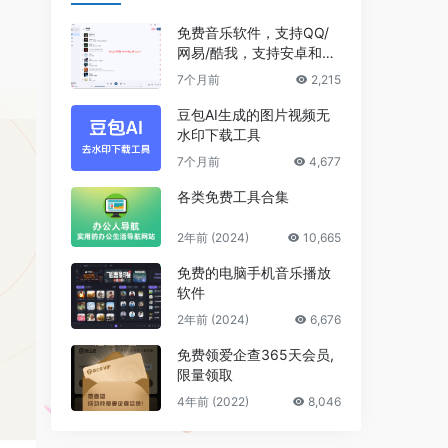
免费音乐软件，支持QQ/
网易/酷我，支持安卓和Wi
ndows平台
7个月前
2,215
豆包AI生成的图片视频无
水印下载工具
7个月前
4,677
各类免费工具合集
2年前 (2024)
10,665
免费的电脑手机音乐播放
软件
2年前 (2024)
6,676
免费领爱企查365天会员,
限量领取
4年前 (2022)
8,046