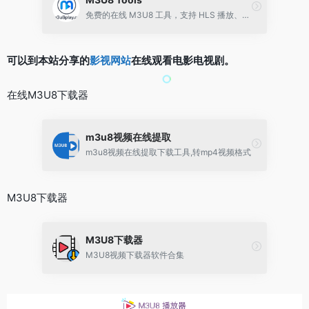
免费的在线 M3U8 工具，支持 HLS 播放、TS 下载合并及格式转换。
可以到本站分享的
影视网站
在线观看电影电视剧。
在线M3U8下载器
m3u8视频在线提取
m3u8视频在线提取下载工具,转mp4视频格式
M3U8下载器
M3U8下载器
M3U8视频下载器软件合集