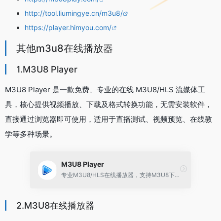
http://tool.liumingye.cn/m3u8/
https://player.himyou.com/
其他m3u8在线播放器
1.M3U8 Player
M3U8 Player 是一款免费、专业的在线 M3U8/HLS 流媒体工
具，核心提供视频播放、下载及格式转换功能，无需安装软件，
直接通过浏览器即可使用，适用于直播测试、视频预览、在线教
学等多种场景。
M3U8 Player
专业M3U8/HLS在线播放器，支持M3U8下载、M3U8转MP4、直播点播、自适应码率、字幕播放列表。免安装即时使用，完全免费。
2.M3U8在线播放器