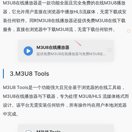
M3U8在线播放器是一款功能全面且完全免费的在线M3U8播放
器，它允许用户直接在浏览器中播放HLS流媒体，无需下载或安
装任何软件。同时M3U8在线播放器还提供免费M3U8在线下载
服务，直接在浏览器中下载M3U8流，无需下载任何软件。
M3U8在线播放器
提供免费M3U8在线播放器与免费M3U8在线下载器，直接在浏览器中即可在线播放或下载M3U8格式视频流
3.M3U8 Tools
M3U8 Tools是一个功能强大且完全基于浏览器的在线工具箱，
M3U8在线播放器与下载器，专为处理 M3U8/HLS 流媒体格式而
设计。该平台无需安装任何软件，所有操作均在用户本地浏览器
中完成。
M3U8 Tools