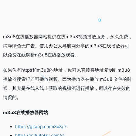
m3u8在线播放器网站提供在线m3u8视频播放服务，永久免费，
纯净绿色无广告。使用办公人导航网分享的m3u8在线播放器可
以免费在线解析m3u8在线播放观看。
如果你有https和m3u8的地址，你可以直接将地址复制到m3u8
播放器搜索框即可播放视频。因为播放器在播放 m3u8 文件的时
候，其实是在线从线上获取的视频流进行播放，所以存在失效的
情况的。
m3u8在线播放器网站
https://gitapp.cn/m3u8/
https://m3u8play.com/