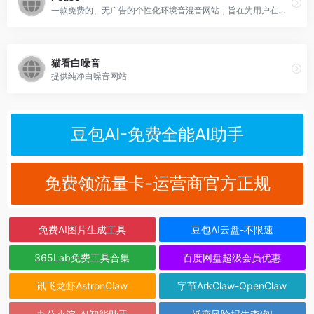
一款免费的、无广告的个性化环境音混音网站，旨在为用户在工作、学习、冥想或睡眠时创造宁静的听觉环境。
猫看白噪音
提供纯净白噪音网站
豆包AI-免费全能AI助手
免费领流量卡-运营商官方正规
免费AI图片生成工具
豆包AI云盘-不限速
365Lab免费工具合集
百度网盘超级会员优惠
讯飞龙虾AstronClaw
字节ArkClaw-OpenClaw