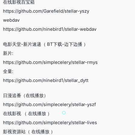
在线影视百宝箱
https://github.com/Garefield/stellar-yszy
webdav
https://github.com/ninebird1/stellar-webdav
电影天堂-新片速递（ BT下载-边下边播 ）
新片:
https://github.com/simplecelery/stellar-rmys
全量:
https://github.com/ninebird1/stellar_dytt
日漫追番（在线播放）
https://github.com/simplecelery/stellar-yszf
在线影视 （ 在线播放 ）
https://github.com/simplecelery/stellar-lives
影视资源站（ 在线播放 ）