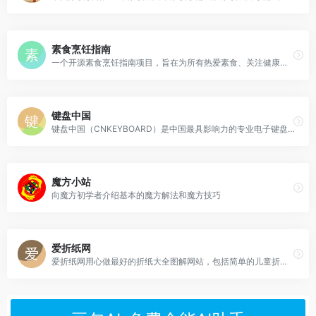
素食烹饪指南
一个开源素食烹饪指南项目，旨在为所有热爱素食、关注健康与地球的朋友们，提供一份既简单实用又充满乐趣的纯素食烹饪指南。
键盘中国
键盘中国（CNKEYBOARD）是中国最具影响力的专业电子键盘乐器交流平台之一，专注于电子琴、电钢琴、合成器、编曲键盘等键盘乐器的评测、教学、资源分享与行业交流。
魔方小站
向魔方初学者介绍基本的魔方解法和魔方技巧
爱折纸网
爱折纸网用心做最好的折纸大全图解网站，包括简单的儿童折纸大全、适合成年人的折纸图解及较难的创意折纸教程和作品，与你分享手工折纸的乐趣。