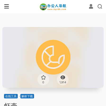
0
1,914
在线工具
解析下载
虾壳