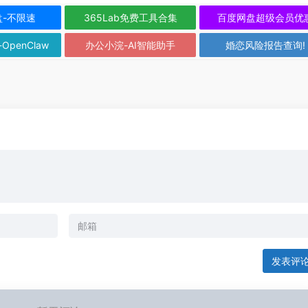
盘-不限速
365Lab免费工具合集
百度网盘超级会员优
-OpenClaw
办公小浣-AI智能助手
婚恋风险报告查询!
发表评