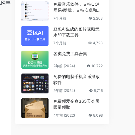
视网丰
免费音乐软件，支持QQ/
网易/酷我，支持安卓和Wi
ndows平台
7个月前
2,263
豆包AI生成的图片视频无
水印下载工具
7个月前
4,723
各类免费工具合集
2年前 (2024)
10,722
免费的电脑手机音乐播放
软件
2年前 (2024)
6,716
免费领爱企查365天会员,
限量领取
4年前 (2022)
8,098