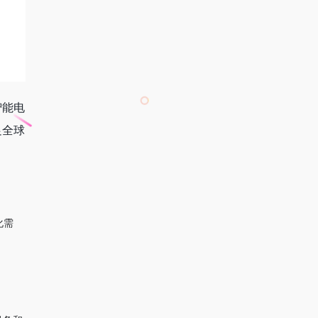
智能电
足全球
化需