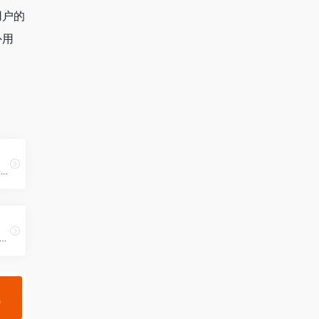
用户的
外用
直播电视软件是一款专为安卓设备（如智能电视、电视盒子、安卓手机）设计的技术研究工具，旨在为具备一定技术基础的用户提供网络直播内容的访问与测试服务。
ve media player app（手机、电视直播软件）app兼容Android 4.4和IPv4，可播放hls、rtp等各种源。
规