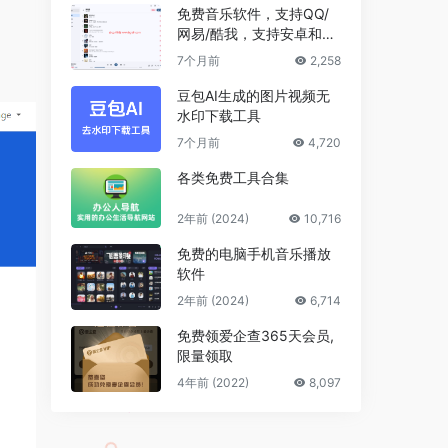
免费音乐软件，支持QQ/
网易/酷我，支持安卓和Wi
ndows平台
7个月前
2,258
豆包AI生成的图片视频无
水印下载工具
7个月前
4,720
各类免费工具合集
2年前 (2024)
10,716
免费的电脑手机音乐播放
软件
2年前 (2024)
6,714
免费领爱企查365天会员,
限量领取
4年前 (2022)
8,097