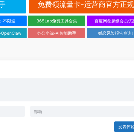
手
免费领流量卡-运营商官方正
盘-不限速
365Lab免费工具合集
百度网盘超级会员优
-OpenClaw
办公小浣-AI智能助手
婚恋风险报告查询!
发表评