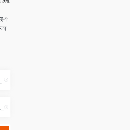
利以维
备份个
不可
松在线下载 Instagram 视频、照片、Reels、故事
HelloTik.app 无需登录支持Tiktok无水印下载、Instagram无水印下载、Rednote无水印下载、批量无水印保存