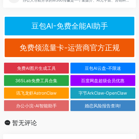
办公人导航分享的M360传赢是一个集媒介、AI元宇宙、营销科学、创+平台等多领域于一体的综合性平台，致力于为品牌、广告主、媒体和代理商提供前沿的行业洞察与创新解决方案
豆包AI-免费全能AI助手
免费领流量卡-运营商官方正规
免费AI图片生成工具
豆包AI云盘-不限速
365Lab免费工具合集
百度网盘超级会员优惠
讯飞龙虾AstronClaw
字节ArkClaw-OpenClaw
办公小浣-AI智能助手
婚恋风险报告查询!
暂无评论