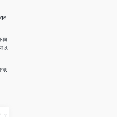
权限
不同
户可以
下载
s