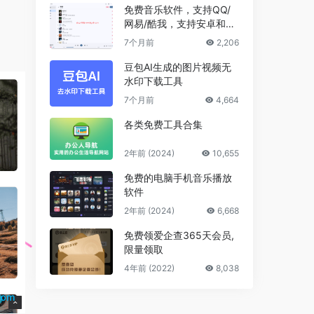
免费音乐软件，支持QQ/
网易/酷我，支持安卓和Wi
ndows平台
7个月前
2,206
豆包AI生成的图片视频无
水印下载工具
7个月前
4,664
各类免费工具合集
2年前 (2024)
10,655
免费的电脑手机音乐播放
软件
2年前 (2024)
6,668
免费领爱企查365天会员,
限量领取
4年前 (2022)
8,038