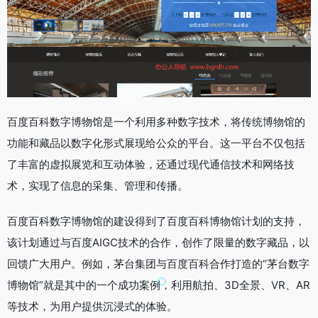
百度百科数字博物馆是一个利用多种数字技术，将传统博物馆的
功能和藏品以数字化形式展现给公众的平台。这一平台不仅包括
了丰富的虚拟展览和互动体验，还通过现代通信技术和网络技
术，实现了信息的采集、管理和传播。
百度百科数字博物馆的建设得到了百度百科博物馆计划的支持，
该计划通过与百度AIGC技术的合作，创作了限量的数字藏品，以
回馈广大用户。例如，茅台集团与百度百科合作打造的“茅台数字
博物馆”就是其中的一个成功案例，利用航拍、3D全景、VR、AR
等技术，为用户提供沉浸式的体验。