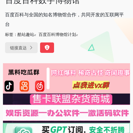
百度百科与全国的知名博物馆合作，共同开发的互联网平
台
标签：
酷站趣站
百度百科博物馆计划
链接直达