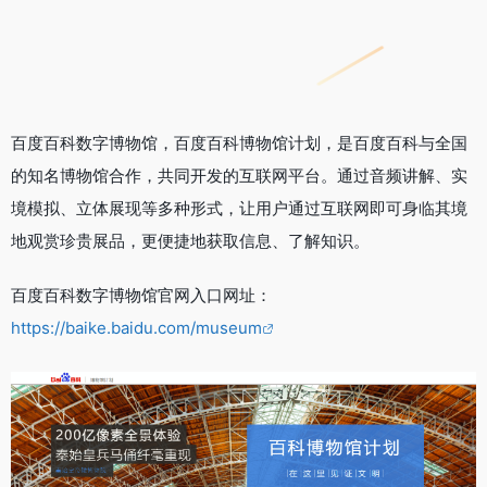
百度百科数字博物馆，百度百科博物馆计划，是百度百科与全国
的知名博物馆合作，共同开发的互联网平台。通过音频讲解、实
境模拟、立体展现等多种形式，让用户通过互联网即可身临其境
地观赏珍贵展品，更便捷地获取信息、了解知识。
百度百科数字博物馆官网入口网址：
https://baike.baidu.com/museum