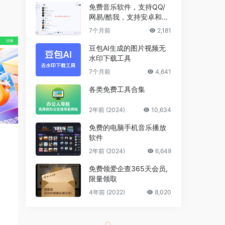
免费音乐软件，支持QQ/
网易/酷我，支持安卓和Wi
ndows平台
7个月前
2,181
豆包AI生成的图片视频无
水印下载工具
7个月前
4,641
各类免费工具合集
2年前 (2024)
10,634
免费的电脑手机音乐播放
软件
2年前 (2024)
6,649
免费领爱企查365天会员,
限量领取
4年前 (2022)
8,020