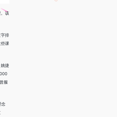
程。该
文字排
这些课
，姚捷
00
曾服
理念
过