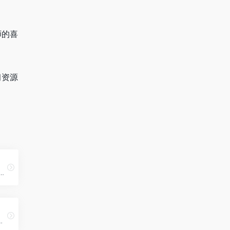
师的喜
习资源
绘培训,绘画学习,动画培训,漫画培训,插画培训
频教程，自学电脑…