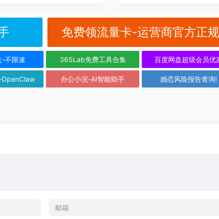
手
免费领流量卡-运营商官方正
盘-不限速
365Lab免费工具合集
百度网盘超级会员优
-OpenClaw
办公小浣-AI智能助手
婚恋风险报告查询!