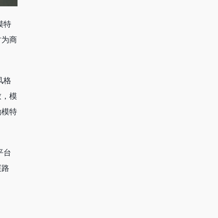
模特
时为商
风格
致，模
励模特
平台
展路