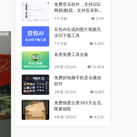
免费音乐软件，支持QQ/
网易/酷我，支持安卓和Wi
ndows平台
7个月前
2,191
豆包AI生成的图片视频无
水印下载工具
7个月前
4,650
各类免费工具合集
2年前 (2024)
10,644
免费的电脑手机音乐播放
软件
2年前 (2024)
6,657
免费领爱企查365天会员,
限量领取
4年前 (2022)
8,030