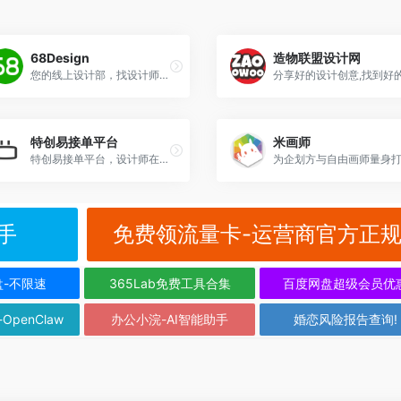
68Design
造物联盟设计网
您的线上设计部，找设计师远程工作专业平台，设计师任务接单平台
特创易接单平台
米画师
特创易接单平台，设计师在线接单平台
手
免费领流量卡-运营商官方正
盘-不限速
365Lab免费工具合集
百度网盘超级会员优
-OpenClaw
办公小浣-AI智能助手
婚恋风险报告查询!