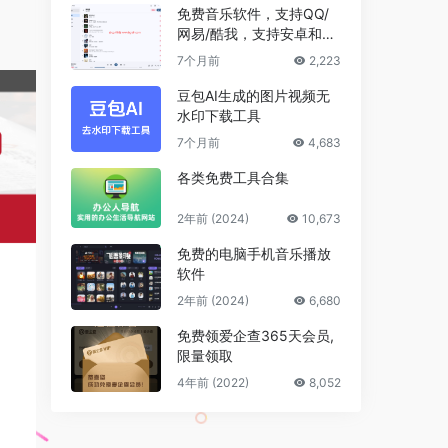
免费音乐软件，支持QQ/
网易/酷我，支持安卓和Wi
ndows平台
7个月前
2,223
豆包AI生成的图片视频无
水印下载工具
7个月前
4,683
各类免费工具合集
2年前 (2024)
10,673
免费的电脑手机音乐播放
软件
2年前 (2024)
6,680
免费领爱企查365天会员,
限量领取
4年前 (2022)
8,052