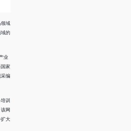
品领域
领域的
产业
播国家
现采编
络培训
，该网
步扩大