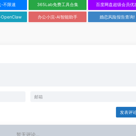
盘-不限速
365Lab免费工具合集
百度网盘超级会员优
-OpenClaw
办公小浣-AI智能助手
婚恋风险报告查询!
发表评
暂无评论...