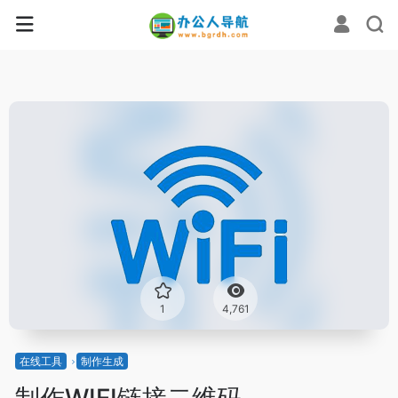
1
4,761
在线工具
制作生成
制作WIFI链接二维码