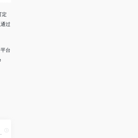
可定
以通过
跨平台
e
。
600 个高质量矢量图标，均采用 ISC 许可证，可免费用于个人和商业项目。