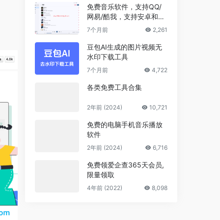
免费音乐软件，支持QQ/
网易/酷我，支持安卓和Wi
ndows平台
7个月前
2,261
豆包AI生成的图片视频无
水印下载工具
7个月前
4,722
各类免费工具合集
2年前 (2024)
10,721
免费的电脑手机音乐播放
软件
2年前 (2024)
6,716
免费领爱企查365天会员,
限量领取
4年前 (2022)
8,098