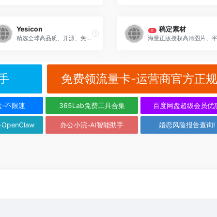
Yesicon
稿定素材
荐
精选全球高品质、开源、免费的矢量图标库
手
免费领流量卡-运营商官方正
盘-不限速
365Lab免费工具合集
百度网盘超级会员优
-OpenClaw
办公小浣-AI智能助手
婚恋风险报告查询!