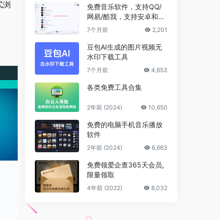
式浏
免费音乐软件，支持QQ/
网易/酷我，支持安卓和Wi
ndows平台
7个月前
2,201
豆包AI生成的图片视频无
水印下载工具
7个月前
4,653
各类免费工具合集
2年前 (2024)
10,650
免费的电脑手机音乐播放
软件
2年前 (2024)
6,663
免费领爱企查365天会员,
限量领取
4年前 (2022)
8,032