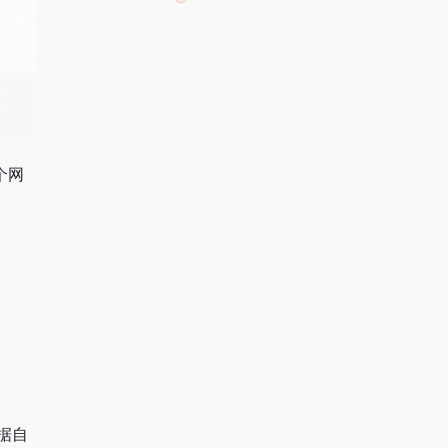
个网
根据自