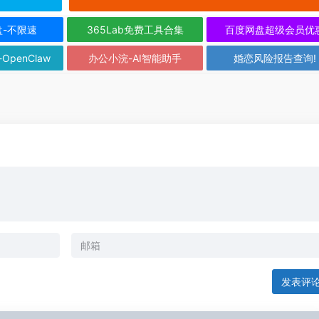
盘-不限速
365Lab免费工具合集
百度网盘超级会员优
-OpenClaw
办公小浣-AI智能助手
婚恋风险报告查询!
发表评