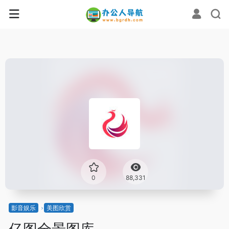
0
88,331
影音娱乐
美图欣赏
亿图全景图库