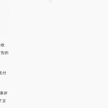
金收
广告的
支付
。
果评
了京