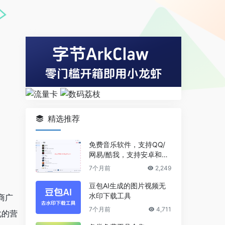
精选推荐
免费音乐软件，支持QQ/
网易/酷我，支持安卓和Wi
ndows平台
7个月前
2,249
豆包AI生成的图片视频无
水印下载工具
商广
7个月前
4,711
化的营