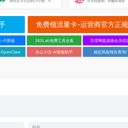
腾讯官方出品的CPS推广平台，汇聚低价高佣的品牌好物，并整合全网流量推广商品
分享链接推广和赚取佣金
手
免费领流量卡-运营商官方正
盘-不限速
365Lab免费工具合集
百度网盘超级会员优
-OpenClaw
办公小浣-AI智能助手
婚恋风险报告查询!