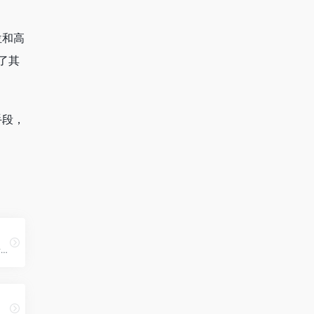
位和高
了其
手段，
美团推出的一个本地化生活服务营销联盟平台