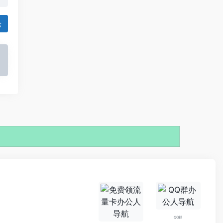
论
QQ群