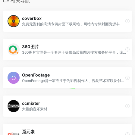
相关导航
coverbox
免费无盈利的高清专辑封面下载网站，网站内专辑封面资源丰富，涵盖多种音乐风格、不同年代的作品，以国外曲库为主，搜索国内歌手时可以尝试先用中文，搜不到再用英文搜索。
360图片
360图片官网是一个专注于提供高质量图片搜索服务的平台，该网站收录了数十亿高清美图，涵盖壁纸、素材、头像、写真、摄影、风景等多种类型，满足用户在不同场景下的需求。
OpenFootage
OpenFootage是一家专注于为影视制作人、视觉艺术家以及创意内容创作者提供高分辨率、高清晰度视频素材的国外专业资源平台。
ccmixter
大量的音乐素材
觅元素