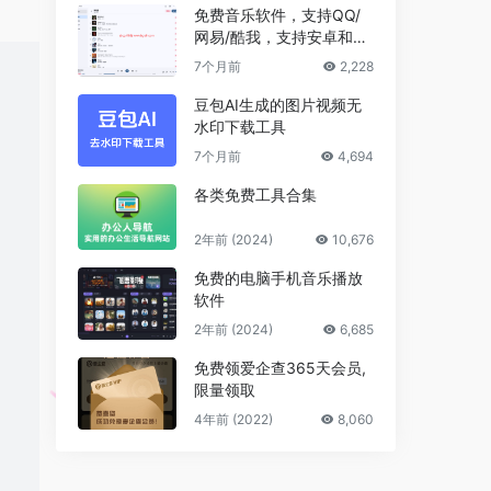
免费音乐软件，支持QQ/
网易/酷我，支持安卓和Wi
ndows平台
7个月前
2,228
豆包AI生成的图片视频无
水印下载工具
7个月前
4,694
各类免费工具合集
2年前 (2024)
10,676
免费的电脑手机音乐播放
软件
2年前 (2024)
6,685
免费领爱企查365天会员,
限量领取
4年前 (2022)
8,060