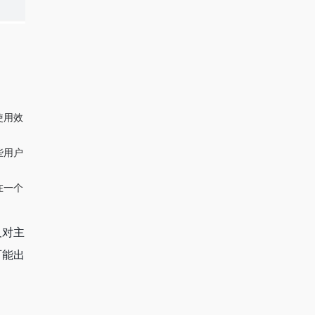
使用效
些用户
在一个
及对主
可能出